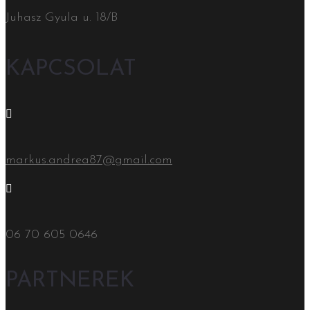
Juhasz Gyula u. 18/B
KAPCSOLAT
markus.andrea87@gmail.com
06 70 605 0646
PARTNEREK