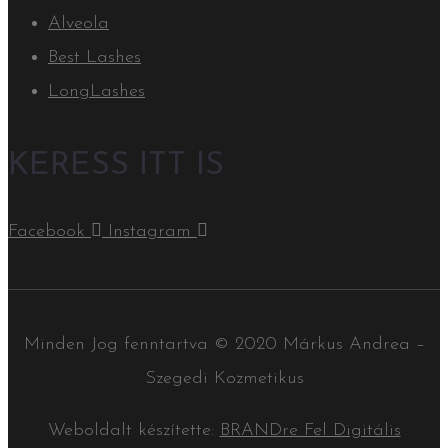
Alveola
Best Lashes
LongLashes
KERESS ITT IS
Facebook
Instagram
Minden Jog fenntartva © 2020 Márkus Andrea –
Szegedi Kozmetikus
Weboldalt készítette:
BRANDre Fel Digitális